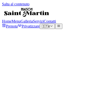
Salta al contenuto
Home
Menu
Galleria
Servizi
Contatti
Prenota
Privatizzare
🇮🇹
it
Contattaci
Saremo lieti di sentirti
Informazioni di contatto
Indirizzo
33 Rue du Château d'Eau, 75010 Paris
Telefono