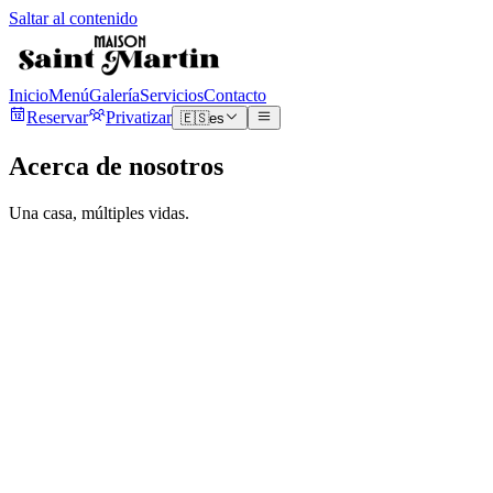
Saltar al contenido
Inicio
Menú
Galería
Servicios
Contacto
Reservar
Privatizar
🇪🇸
es
Acerca de nosotros
Una casa, múltiples vidas.
Maison Saint Martin es una aventura familiar. David Zenouda —
restaurador desde hace cuatro generaciones — abrió sus puertas en
septiembre de 2025 junto a sus hijos Esther y Nathan, que
regresaron de Melbourne con una visión fresca y exigente de la
restauración. Juntos imaginaron un lugar que refleja lo que aman:
una barra de café donde un barista prepara cafés de especialidad
tostados en París, una barra de brasserie donde el chef José Ribeiro
— con experiencia en el Plaza Athénée y las cocinas de Marc Veyrat
— firma una cocina bistronomique generosa, nutrida cada día por
los productos frescos del mercado Saint-Martin vecino. Por la
noche, los cócteles toman el relevo hasta la 1 de la madrugada.
Bienvenidos a nuestra casa.